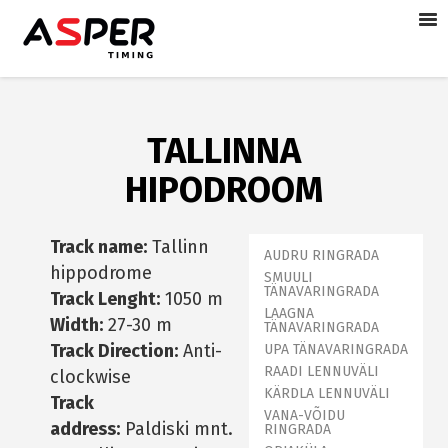
TALLINNA
HIPODROOM
Track name:
Tallinn
AUDRU RINGRADA
hippodrome
SMUULI
TÄNAVARINGRADA
Track Lenght:
1050 m
LAAGNA
Width:
27-30 m
TÄNAVARINGRADA
Track Direction:
Anti-
UPA TÄNAVARINGRADA
RAADI LENNUVÄLI
clockwise
KÄRDLA LENNUVÄLI
Track
VANA-VÕIDU
address:
Paldiski mnt.
RINGRADA