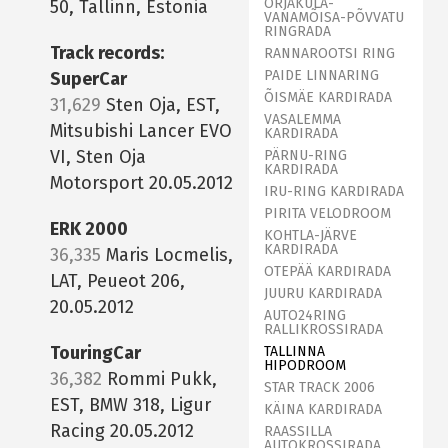
ORJAKÜLA-
50, Tallinn, Estonia
VANAMÕISA-PÕVVATU
RINGRADA
Track records:
RANNAROOTSI RING
PAIDE LINNARING
SuperCar
ÕISMÄE KARDIRADA
31,629
Sten Oja, EST,
VASALEMMA
Mitsubishi Lancer EVO
KARDIRADA
VI, Sten Oja
PÄRNU-RING
KARDIRADA
Motorsport 20.05.2012
IRU-RING KARDIRADA
PIRITA VELODROOM
ERK 2000
KOHTLA-JÄRVE
KARDIRADA
36,335
Maris Locmelis,
OTEPÄÄ KARDIRADA
LAT, Peueot 206,
JUURU KARDIRADA
20.05.2012
AUTO24RING
RALLIKROSSIRADA
TouringCar
TALLINNA
HIPODROOM
36,382
Rommi Pukk,
STAR TRACK 2006
EST, BMW 318, Ligur
KÄINA KARDIRADA
Racing 20.05.2012
RAASSILLA
AUTOKROSSIRADA