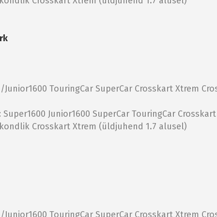
tkondlik
Crosskart Xtrem (üldjuhend 1.7 alusel)
rk
/Junior1600
TouringCar
SuperCar
Crosskart Xtrem
Cro
:
Super1600
Junior1600
SuperCar
TouringCar
Crosskar
tkondlik
Crosskart Xtrem (üldjuhend 1.7 alusel)
/Junior1600
TouringCar
SuperCar
Crosskart Xtrem
Cro