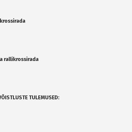
ikrossirada
a rallikrossirada
IVÕISTLUSTE TULEMUSED: