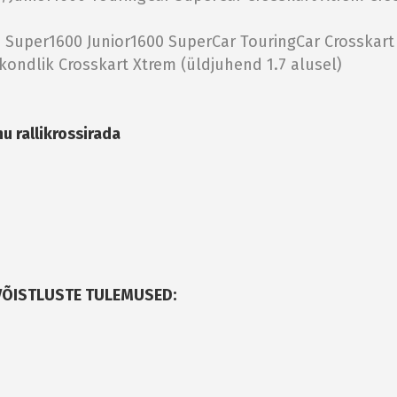
:
Super1600
Junior1600
SuperCar
TouringCar
Crosskar
tkondlik
Crosskart Xtrem (üldjuhend 1.7 alusel)
u rallikrossirada
IVÕISTLUSTE TULEMUSED: