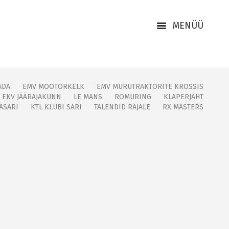
MENÜÜ
ADA
EMV MOOTORKELK
EMV MURUTRAKTORITE KROSSIS
EKV JÄÄRAJAKUNN
LE MANS
ROMURING
KLAPERJAHT
ASARI
KTL KLUBI SARI
TALENDID RAJALE
RX MASTERS