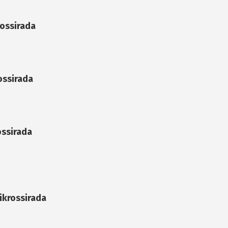
rossirada
rossirada
ossirada
likrossirada