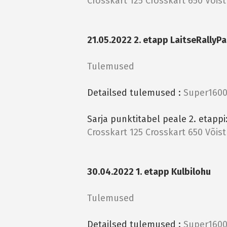
Crosskart 125
Crosskart 650
Võis
21.05.2022 2. etapp LaitseRallyPa
Tulemused
Detailsed tulemused :
Super1600
Sarja punktitabel peale 2. etappi
Crosskart 125
Crosskart 650
Võis
30.04.2022 1. etapp Kulbilohu
Tulemused
Detailsed tulemused :
Super1600