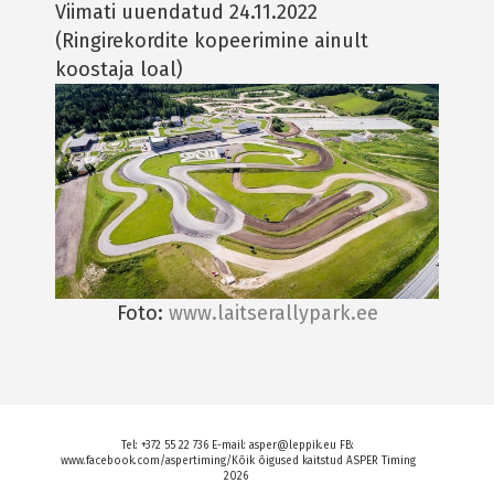
Viimati uuendatud 24.11.2022
(Ringirekordite kopeerimine ainult
koostaja loal)
Foto:
www.laitserallypark.ee
Tel: +372 55 22 736 E-mail: asper@leppik.eu FB:
www.facebook.com/aspertiming/Kõik õigused kaitstud ASPER Timing
2026