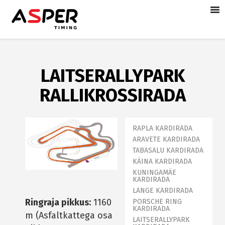
LAITSERALLYPARK
RALLIKROSSIRADA
RAPLA KARDIRADA
ARAVETE KARDIRADA
TABASALU KARDIRADA
KÄINA KARDIRADA
KUNINGAMÄE
KARDIRADA
LANGE KARDIRADA
Ringraja pikkus:
1160
PORSCHE RING
KARDIRADA
m (Asfaltkattega osa
LAITSERALLYPARK