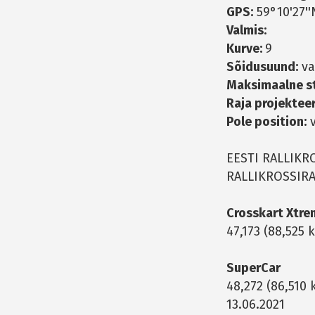
GPS:
59°10'27''
Valmis:
Kurve:
9
Sõidusuund:
va
Maksimaalne st
Raja projekteer
Pole position:
v
EESTI RALLIKR
RALLIKROSSIRA
Crosskart Xtre
47,173 (88,525
SuperCar
48,272 (86,510 
13.06.2021