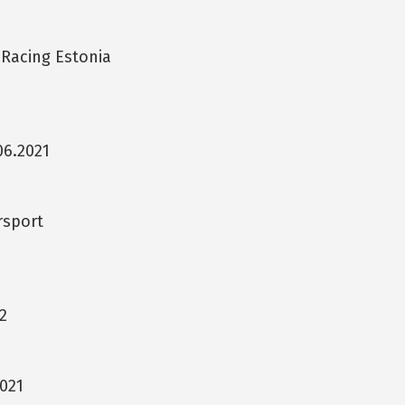
 Racing Estonia
06.2021
rsport
2
2021