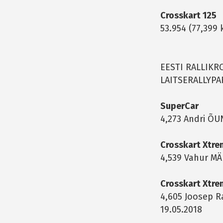
Crosskart 125
53.954 (77,399 
EESTI RALLIKR
LAITSERALLYPA
SuperCar
4,273 Andri ÕUN
Crosskart Xtre
4,539 Vahur MÄ
Crosskart Xtre
4,605 Joosep R
19.05.2018