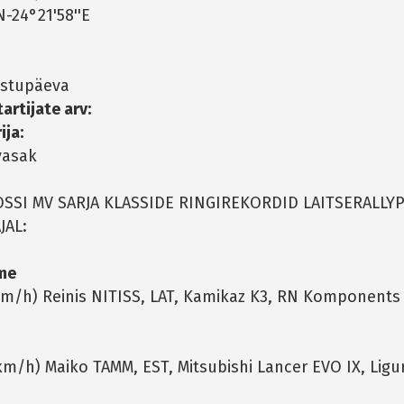
N-24°21'58''E
stupäeva
artijate arv:
ija:
asak
OSSI MV SARJA KLASSIDE RINGIREKORDID LAITSERALLY
JAL:
me
 km/h) Reinis NITISS, LAT, Kamikaz K3, RN Komponents 
km/h) Maiko TAMM, EST, Mitsubishi Lancer EVO IX, Ligu