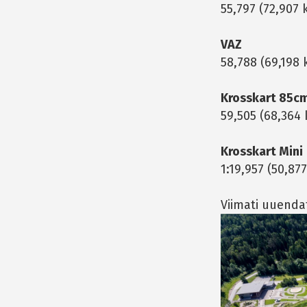
55,797 (72,907 
VAZ
58,788 (69,198
Krosskart 85c
59,505 (68,364 
Krosskart Mini
1:19,957 (50,8
Viimati uuendat