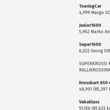
TouringCar
4,999 Margo SO
Junior1600
5,962 Marko An
Super1600
6,022 Georg O
SUPERKROSSI K
RALLIKROSSIRA
Krosskart 650
48,901 (85,397
Vabaklass
51,156 (81,633